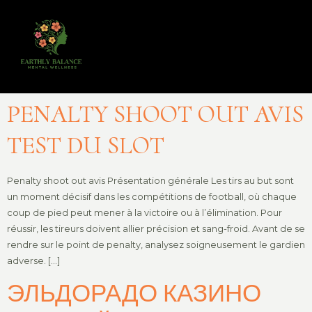
PENALTY SHOOT OUT AVIS
TEST DU SLOT
Penalty shoot out avis Présentation générale Les tirs au but sont
un moment décisif dans les compétitions de football, où chaque
coup de pied peut mener à la victoire ou à l’élimination. Pour
réussir, les tireurs doivent allier précision et sang-froid. Avant de se
rendre sur le point de penalty, analysez soigneusement le gardien
adverse. […]
ЭЛЬДОРАДО КАЗИНО