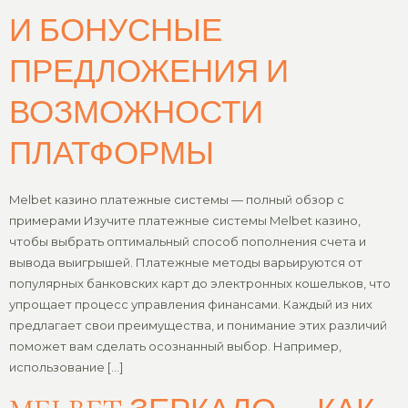
И БОНУСНЫЕ
ПРЕДЛОЖЕНИЯ И
ВОЗМОЖНОСТИ
ПЛАТФОРМЫ
Melbet казино платежные системы — полный обзор с
примерами Изучите платежные системы Melbet казино,
чтобы выбрать оптимальный способ пополнения счета и
вывода выигрышей. Платежные методы варьируются от
популярных банковских карт до электронных кошельков, что
упрощает процесс управления финансами. Каждый из них
предлагает свои преимущества, и понимание этих различий
поможет вам сделать осознанный выбор. Например,
использование […]