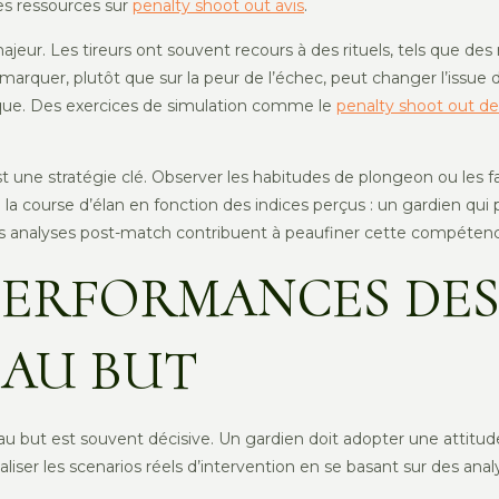
des ressources sur
penalty shoot out avis
.
ur. Les tireurs ont souvent recours à des rituels, tels que des r
e marquer, plutôt que sur la peur de l’échec, peut changer l’issue
ique. Des exercices de simulation comme le
penalty shoot out 
 une stratégie clé. Observer les habitudes de plongeon ou les 
juste la course d’élan en fonction des indices perçus : un gardien
 les analyses post-match contribuent à peaufiner cette compéten
PERFORMANCES DES
 AU BUT
au but est souvent décisive. Un gardien doit adopter une attitud
iser les scenarios réels d’intervention en se basant sur des anal