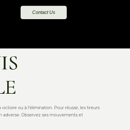
Contact Us
T
IS
LE
toire ou à l’élimination. Pour réussir, les tireurs
rdien adverse. Observez ses mouvements et