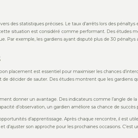
rs des statistiques précises. Le taux d’arrêts lors des pénaltys 
s cette situation est considéré comme performant. Des études mo
ue. Par exemple, les gardiens ayant disputé plus de 30 pénaltys 
S
on placement est essentiel pour maximiser les chances d’intercep
ant de décider de sauter. Des études montrent que les gardiens q
ement donner un avantage. Des indicateurs comme l’angle de la co
e capacité d’observation, un gardien améliore sa chance de succès 
portunités d’apprentissage. Après chaque rencontre, il est utile
 et d’ajuster son approche pour les prochaines occasions. C’est 