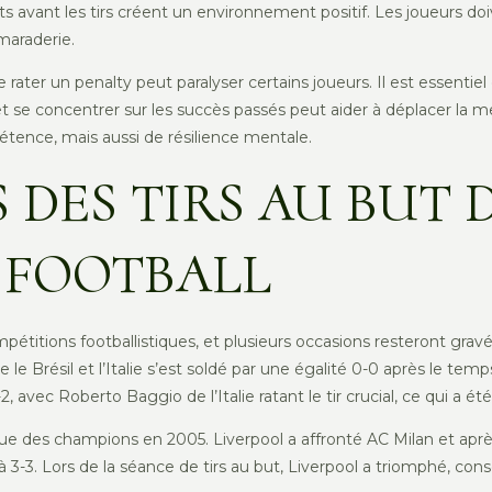
 avant les tirs créent un environnement positif. Les joueurs doi
araderie.
de rater un penalty peut paralyser certains joueurs. Il est essent
s et se concentrer sur les succès passés peut aider à déplacer la 
tence, mais aussi de résilience mentale.
 DES TIRS AU BUT 
U FOOTBALL
mpétitions footballistiques, et plusieurs occasions resteront gr
e Brésil et l’Italie s’est soldé par une égalité 0-0 après le tem
2, avec Roberto Baggio de l’Italie ratant le tir crucial, ce qui a 
 Ligue des champions en 2005. Liverpool a affronté AC Milan et apr
 3-3. Lors de la séance de tirs au but, Liverpool a triomphé, cons